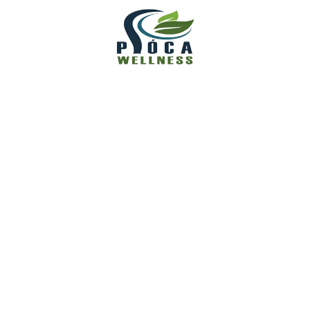
(1)
Piócaterápia
Popular Tags
Alvászavarok
Belső Harmónia
Egészségtudatosság
Emberi Test Titkai
Emésztési Panaszok
Fejfájás
Hideg Végtagok
Holisztikus Egészség
Holisztikus Szemlélet
Keringés