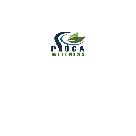
– Hogyan Segíthet A Piócaterápia A
Modern Életmódban?
A Modern Életmód Rejtett Ára –
Miért Keresik Egyre Többen A
Természetes Regenerációt?
Keresés