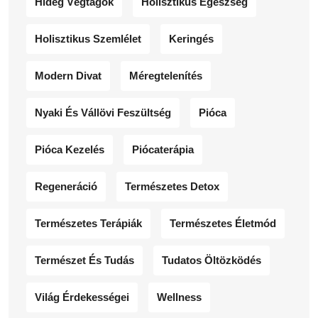
Hideg Végtagok
Holisztikus Egészség
Holisztikus Szemlélet
Keringés
Modern Divat
Méregtelenítés
Nyaki És Vállövi Feszültség
Pióca
Pióca Kezelés
Piócaterápia
Regeneráció
Természetes Detox
Természetes Terápiák
Természetes Életmód
Természet És Tudás
Tudatos Öltözködés
Világ Érdekességei
Wellness