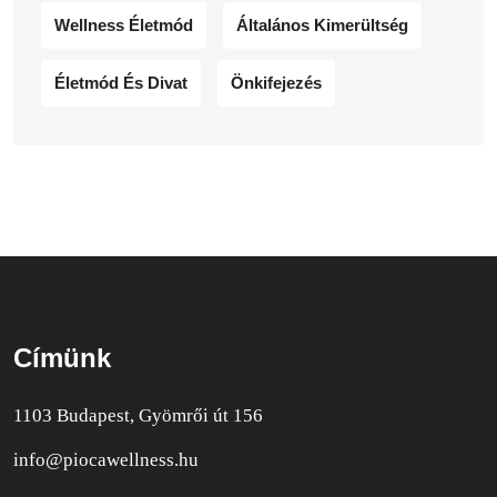
Wellness Életmód
Általános Kimerültség
Életmód És Divat
Önkifejezés
Címünk
1103 Budapest, Gyömrői út 156
info@piocawellness.hu