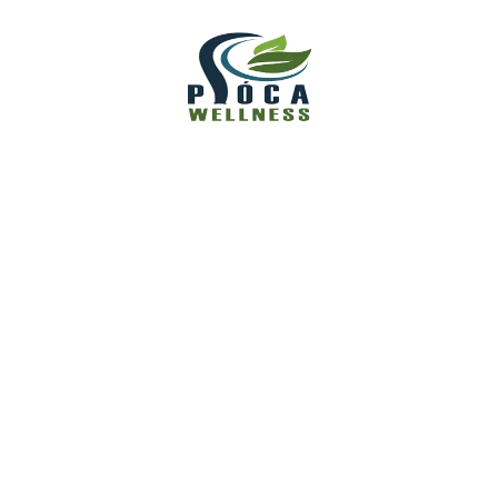
(3)
Pióca Használata
(1)
Piócaterápia
Popular Tags
Alvászavarok
Belső Harmónia
Egészségtudatosság
Emberi Test Titkai
Emésztési Panaszok
Fejfájás
Hideg Végtagok
Holisztikus Egészség