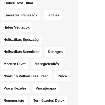
Emberi Test Titkai
Emésztési Panaszok
Fejfájás
Hideg Végtagok
Holisztikus Egészség
Holisztikus Szemlélet
Keringés
Modern Divat
Méregtelenítés
Nyaki És Vállövi Feszültség
Pióca
Pióca Kezelés
Piócaterápia
Regeneráció
Természetes Detox