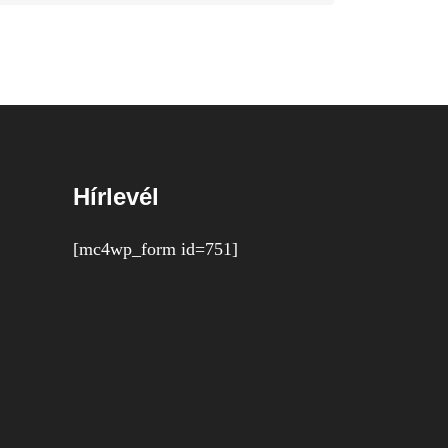
Hírlevél
[mc4wp_form id=751]