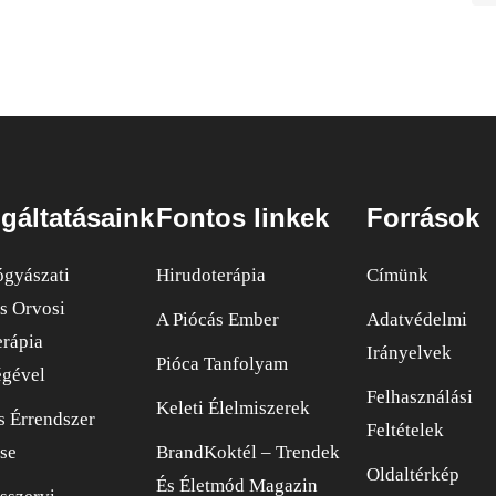
gáltatásaink
Fontos linkek
Források
gyászati
Hirudoterápia
Címünk
s Orvosi
A Piócás Ember
Adatvédelmi
erápia
Irányelvek
Pióca Tanfolyam
égével
Felhasználási
Keleti Élelmiszerek
s Érrendszer
Feltételek
se
BrandKoktél – Trendek
Oldaltérkép
És Életmód Magazin