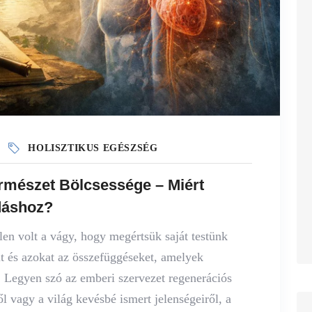
HOLISZTIKUS EGÉSZSÉG
ermészet Bölcsessége – Miért
dáshoz?
len volt a vágy, hogy megértsük saját testünk
t és azokat az összefüggéseket, amelyek
. Legyen szó az emberi szervezet regenerációs
l vagy a világ kevésbé ismert jelenségeiről, a