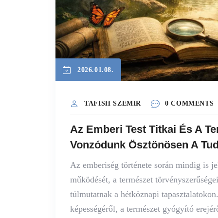
2026.01.08.
TAFISH SZEMIR
0 COMMENTS
Az Emberi Test Titkai És A T
Vonzódunk Ösztönösen A Tu
Az emberiség története során mindig is je
működését, a természet törvényszerűségei
túlmutatnak a hétköznapi tapasztalatokon
képességéről, a természet gyógyító erejérő