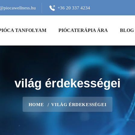
o@piocawellness.hu
+36 20 337 4234
PIÓCA TANFOLYAM
PIÓCATERÁPIA ÁRA
BLOG
világ érdekességei
HOME
VILÁG ÉRDEKESSÉGEI