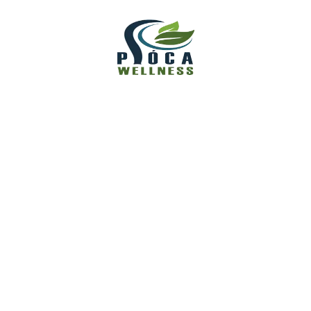
(3)
Pióca Használata
(1)
Piócaterápia
Popular Tags
Alvászavarok
Belső Harmónia
Egészségtudatosság
Emberi Test Titkai
Emésztési Panaszok
Fejfájás
Hideg Végtagok
Holisztikus Egészség