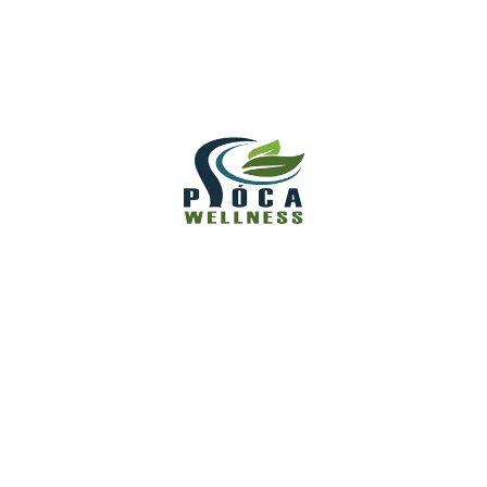
Legutóbbi bejegyzések
Külső Egyensúly, Belső Harmónia – Hogyan
Kapcsolódik Az Öltözködés Az Életmódhoz?
A Modern Életmód Rejtett Ára – Miért Keresik Egyre
Többen A Természetes Regenerációt?
Az Emberi Test Titkai És A Természet Bölcsessége –
Miért Vonzódunk Ösztönösen A Tudáshoz?
Stressz, Feszültség És Kimerültség – Hogyan Segíthet A
Piócaterápia A Modern Életmódban?
Méregtelenítés Természetesen – Piócaterápia És
Tudatos Életmód Együtt